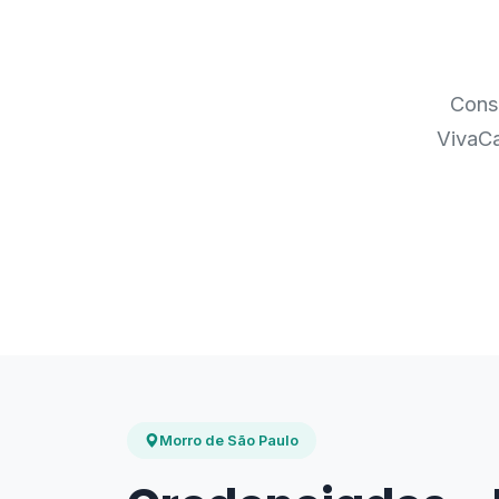
Consu
VivaCa
Morro de São Paulo