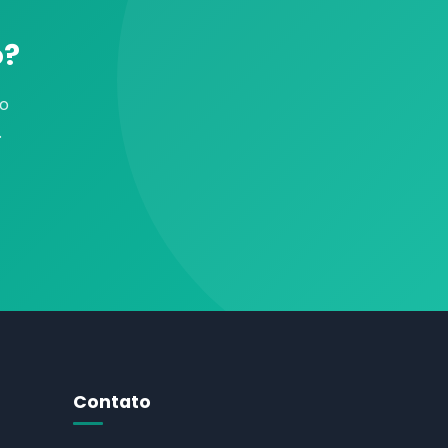
o?
mo
.
Contato